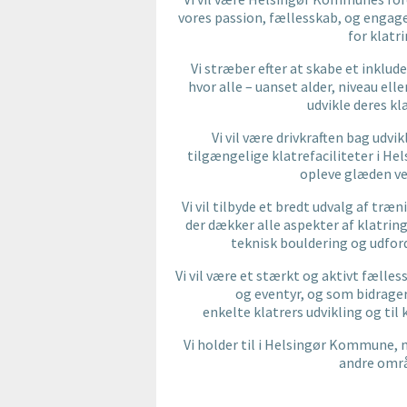
vores passion, fællesskab, og engag
for klatri
Vi stræber efter at skabe et inklud
hvor alle – uanset alder, niveau ell
udvikle deres kl
Vi vil være drivkraften bag udv
tilgængelige klatrefaciliteter i H
opleve glæden ve
Vi vil tilbyde et bredt udvalg af træ
der dækker alle aspekter af klatring,
teknisk bouldering og udfor
Vi vil være et stærkt og aktivt fælless
og eventyr, og som bidrager
enkelte klatrers udvikling og til
Vi holder til i Helsingør Kommune, me
andre områ