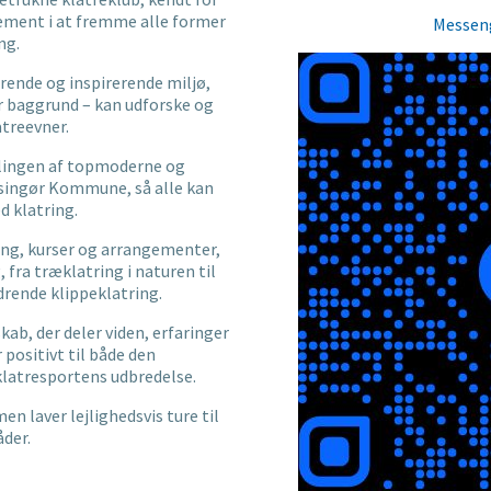
ement i at fremme alle former
Messen
ng.
erende og inspirerende miljø,
er baggrund – kan udforske og
atreevner.
iklingen af topmoderne og
elsingør Kommune, så alle kan
d klatring.
ning, kurser og arrangementer,
 fra træklatring i naturen til
drende klippeklatring.
kab, der deler viden, erfaringer
 positivt til både den
 klatresportens udbredelse.
n laver lejlighedsvis ture til
der.