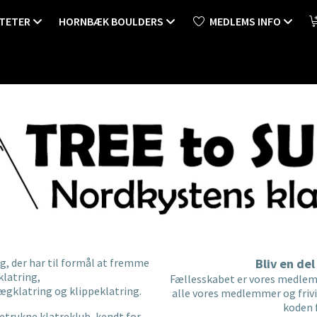
ITETER
HORNBÆK BOULDERS
MEDLEMS INFO
ing, der har til formål at fremme
Bliv en del
klatring,
Fællesskabet er vores medlems
ægklatring og klippeklatring.
alle vores medlemmer og frivil
koden f
etrukne klatreklub, kendt for