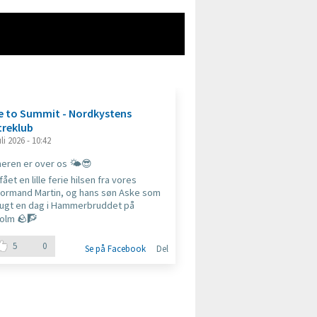
e to Summit - Nordkystens
Tree to Summit - No
treklub
Klatreklub
uli 2026 - 10:42
14. juli 2026 - 11:02
Rotary Hornbæk og Hornb
ren er over os 🌤️😎
støttet vores nye klatreh
 fået en lille ferie hilsen fra vores
på hele 25.000,- kr.! Det er 
ormand Martin, og hans søn Aske som
taknemmelige for, da det 
rugt en dag i Hammerbruddet på
forskel for at få projektet 
olm 🪨🧗
5
1
2
5
0
Se på Facebook
Del