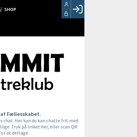
SHOP
Facebook login
Husk mig
Glemt password
Opret profil
LOG IND
 af Fællesskabet.
 chat. Her kan du kan chatte frit med
lige. Tryk på linket her, eller scan QR
or at deltage.