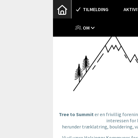
TILMELDING
AKTIV
OM
Tree to Summit
er en frivillig foren
interessen for 
herunder træklatring, bouldering, v
Vi vil være Helsingør Kommunes for