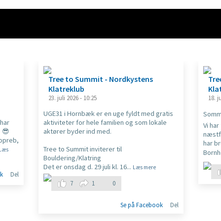
Tree to Summit - Nordkystens
Tre
Klatreklub
Kla
23. juli 2026 - 10:25
18. j
UGE31 i Hornbæk er en uge fyldt med gratis
Somme
har
aktiviteter for hele familien og som lokale
Vi har
. 😎
aktører byder ind med.
næstf
Topreb,
har b
Tree to Summit inviterer til
Læs
Bornh
Bouldering/Klatring
Det er onsdag d. 29 juli kl. 16
...
Læs mere
k
Del
7
1
0
Se på Facebook
Del