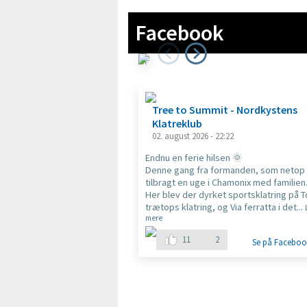
Facebook
T
r
e
Tree to Summit - Nordkystens
e
Klatreklub
t
02. august 2026 - 22:22
o
S
Endnu en ferie hilsen 🌞
u
Denne gang fra formanden, som netop 
m
tilbragt en uge i Chamonix med familien
m
Her blev der dyrket sportsklatring på 
it
trætops klatring, og Via ferratta i det
...
-
mere
N
11
2
o
Se på Faceboo
r
d
k
y