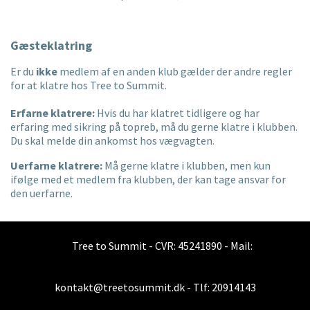
Gæsteklatring
Er du
ikke
medlem af en anden klub gælder der andre regler
for at klatre hos Tree to Summit.
Erfarne klatrere:
Hvis du har klatret tidligere og har
erfaring med sikring på topreb, må du gerne klatre i klubben.
Du skal melde din ankomst hos vægvagten.
Uerfarne klatrere:
Må gerne klatre i klubben, men kun
ifølge med et medlem fra klubben, der kan tage ansvar for
den uerfarne.
Tree to Summit - CVR: 45241890 - Mail:
kontakt@treetosummit.dk - Tlf: 20914143